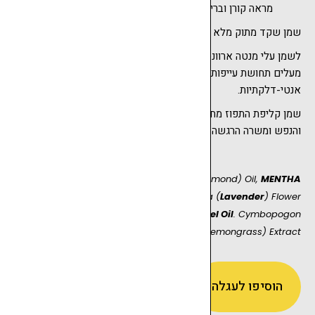
מראה קורן ובריא.
שמן שקד מתוק מלא בויטמינים (A & E) המזין, מרפא ומגן על העור.
לשמן עלי מנטה ארוונסיס ריח מנטה עדין המעניק תחושה קרירה,
מעלים תחושת עייפות, מעורר את מחזור הדם ובעל תכונות
אנטי-דלקתיות.
שמן קליפת התפוז מחזק, מרענן ומעורר את החושים. מרומם את הגוף
והנפש ומשרה הרגשה רגועה ונעימה.
Prunus Amygdalus Dulcis (sweet Almond) Oil,
MENTHA
ARVENSIS LEAF OIL
, Lavandula Angustifolia (
Lavender
) Flower
Oil, Citrus Aurantium Dulcis (
Orange) Peel Oil
. Cymbopogon
Schoenanthus (Lemongrass) Extract.
READ MORE